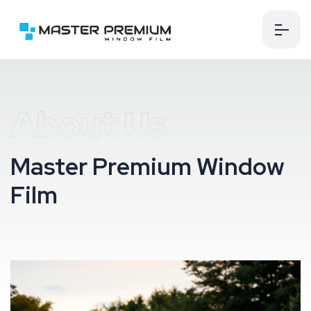
About Us
M
a
s
t
e
r
P
r
e
m
i
u
m
W
i
n
d
o
w
F
i
l
m