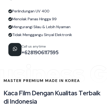
Perlindungan UV 400
Menolak Panas Hingga 99
Mengurangi Silau & Lebih Nyaman
Tidak Menggangu Sinyal Elektronik
Call us anytime
+6281906117595
usiness G
MASTER PREMIUM MADE IN KOREA
K
a
c
a
F
i
l
m
D
e
n
g
a
n
K
u
a
l
i
t
a
s
T
e
r
b
a
i
k
d
i
I
n
d
o
n
e
s
i
a