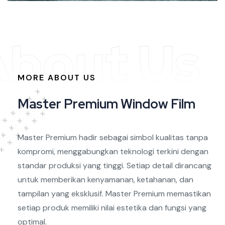
About Us
MORE ABOUT US
M
a
s
t
e
r
P
r
e
m
i
u
m
W
i
n
d
o
w
F
i
l
m
Master Premium hadir sebagai simbol kualitas tanpa
kompromi, menggabungkan teknologi terkini dengan
standar produksi yang tinggi. Setiap detail dirancang
untuk memberikan kenyamanan, ketahanan, dan
tampilan yang eksklusif. Master Premium memastikan
setiap produk memiliki nilai estetika dan fungsi yang
optimal.